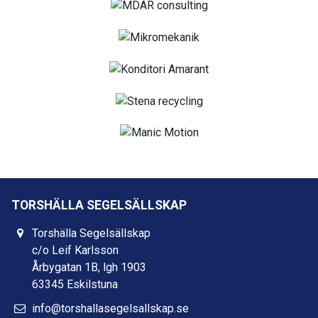
TORSHÄLLA SEGELSÄLLSKAP
Torshälla Segelsällskap
c/o Leif Karlsson
Årbygatan 1B, lgh 1903
63345 Eskilstuna
info@torshallasegelsallskap.se