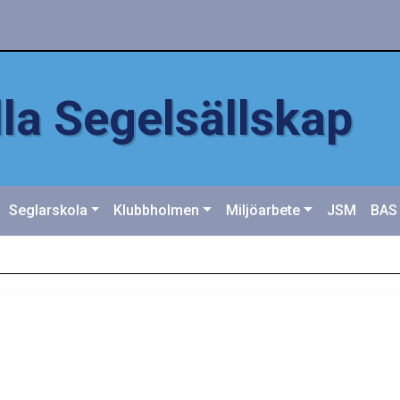
la Segelsällskap
Seglarskola
Klubbholmen
Miljöarbete
JSM
BAS