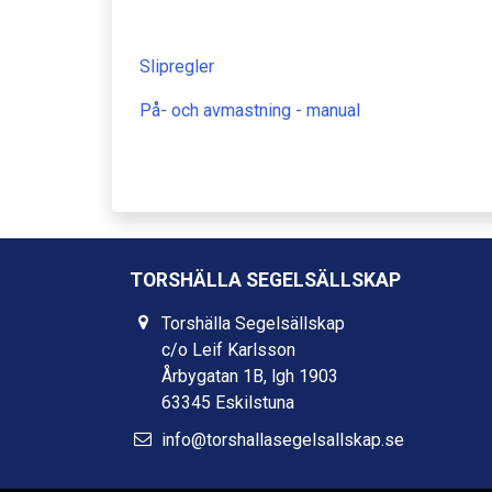
Slipregler
På- och avmastning - manual
TORSHÄLLA SEGELSÄLLSKAP
Torshälla Segelsällskap
c/o Leif Karlsson
Årbygatan 1B, lgh 1903
63345 Eskilstuna
info@torshallasegelsallskap.se