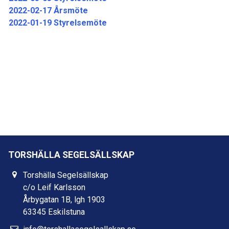
2022-02-17 Årsmöte
2022-01-19 Styrelsemöte
TORSHÄLLA SEGELSÄLLSKAP
Torshälla Segelsällskap
c/o Leif Karlsson
Årbygatan 1B, lgh 1903
63345 Eskilstuna