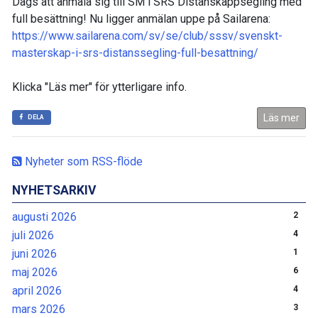
Dags att anmäla sig till SM i SRS Distanskappsegling med
full besättning! Nu ligger anmälan uppe på Sailarena:
https://www.sailarena.com/sv/se/club/sssv/svenskt-
masterskap-i-srs-distanssegling-full-besattning/
Klicka "Läs mer" för ytterligare info.
Läs mer
DELA
Nyheter som RSS-flöde
NYHETSARKIV
augusti 2026
2
juli 2026
4
juni 2026
1
maj 2026
6
april 2026
4
mars 2026
3