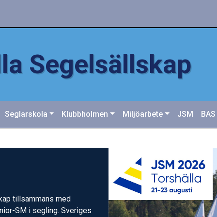
la Segelsällskap
Seglarskola
Klubbholmen
Miljöarbete
JSM
BAS
skap tillsammans med
ior-SM i segling. Sveriges