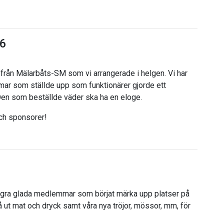
26
 från Mälarbåts-SM som vi arrangerade i helgen. Vi har
mar som ställde upp som funktionärer gjorde ett
Den som beställde väder ska ha en eloge.
 och sponsorer!
 några glada medlemmar som börjat märka upp platser på
 ut mat och dryck samt våra nya tröjor, mössor, mm, för