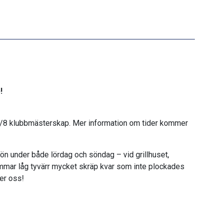
!
16/8 klubbmästerskap. Mer information om tider kommer
a ön under både lördag och söndag – vid grillhuset,
mmar låg tyvärr mycket skräp kvar som inte plockades
ter oss!