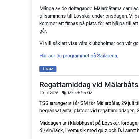
Många av de deltagande Mälarbåtarna samlas 
tillsammans till Lövskär under onsdagen. Vi b
kommer att finnas på plats för att hjälpa till att
går.
Vi vill såklart visa våra klubbholmar och vår g
Här ser du programmet på Sailarena.
DELA
Regattamiddag vid Mälarbåt
19 jul 2026
Mälarbåts SM
TSS arrangerar i år SM för Mälarbåtar, 29 juli t
begränsat antal platser vid regattamiddagen. 
Middagen är i klubbhuset på Lövskär, lördagen 
öl/vin/läsk, livemusik med quiz och DJ samt 