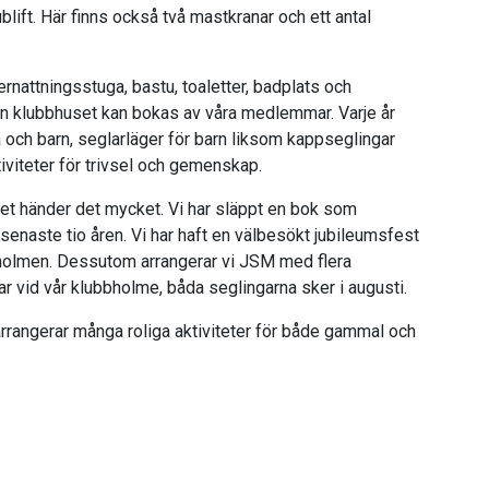
blift. Här finns också två mastkranar och ett antal
rnattningsstuga, bastu, toaletter, badplats och
mån klubbhuset kan bokas av våra medlemmar. Varje år
 och barn, seglarläger för barn liksom kappseglingar
tiviteter för trivsel och gemenskap.
 det händer det mycket. Vi har släppt en bok som
 senaste tio åren. Vi har haft en välbesökt jubileumsfest
bbholmen. Dessutom arrangerar vi JSM med flera
ar vid vår klubbholme, båda seglingarna sker i augusti.
rrangerar många roliga aktiviteter för både gammal och