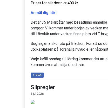
Priset för allt detta är 400 kr.
Anmäl dig här!
Det är 35 Mälarbåtar med besättning anmälda til
bryggor. Vi kommer under början av veckan m
till Lövskär under veckan finns plats vid T-brygga
Seglingarna sker ute på Blacken. För att se det 
utkiksplatsen på Torshälla huvud eller någons
Varje kväll onsdag till lördag kommer det att s
kommer även att sälja öl och vin.
DELA
Slipregler
3 jul 2026