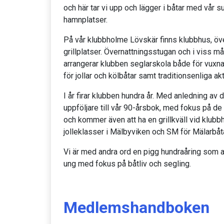
och här tar vi upp och lägger i båtar med vår su
hamnplatser.
På vår klubbholme Lövskär finns klubbhus, öve
grillplatser. Övernattningsstugan och i viss 
arrangerar klubben seglarskola både för vuxna
för jollar och kölbåtar samt traditionsenliga ak
I år firar klubben hundra år. Med anledning av
uppföljare till vår 90-årsbok, med fokus på de
och kommer även att ha en grillkväll vid klu
jolleklasser i Mälbyviken och SM för Mälarbåt
Vi är med andra ord en pigg hundraåring som a
ung med fokus på båtliv och segling.
Medlemshandboken