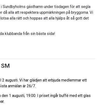
i Sundbyholms gästhamn under tisdagen för att segla
er då alla att respektera uppmärkningen på bryggorna. Vi
 lotsa alla rätt och hoppas att alla hjälps åt så gott det
oda klubbanda från sin bästa sida!
s SM
ill 2 augusti. Vi har glädjen att erbjuda medlemmar ett
Sista anmälan är 26/7.
den 1 augusti, 19.00. I priset ingår buffé med ett glas
bar.