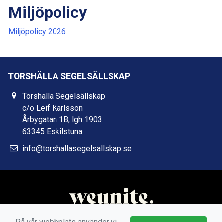
Miljöpolicy
Miljöpolicy 2026
TORSHÄLLA SEGELSÄLLSKAP
Torshälla Segelsällskap
c/o Leif Karlsson
Årbygatan 1B, lgh 1903
63345 Eskilstuna
info@torshallasegelsallskap.se
På vår webbplats använder vi