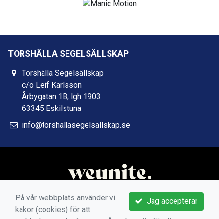
TORSHÄLLA SEGELSÄLLSKAP
Torshälla Segelsällskap
c/o Leif Karlsson
Årbygatan 1B, lgh 1903
63345 Eskilstuna
info@torshallasegelsallskap.se
På vår webbplats använder vi
Jag accepterar
kakor (cookies) för att