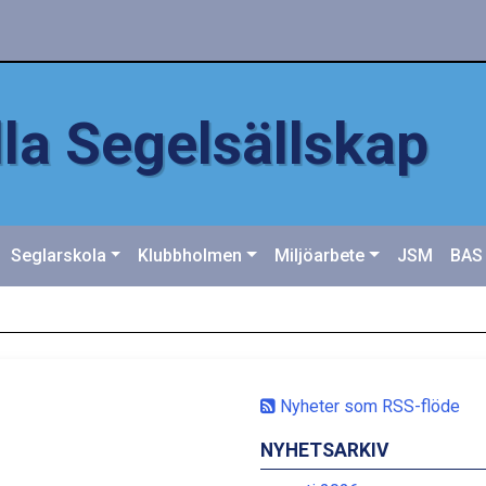
la Segelsällskap
Seglarskola
Klubbholmen
Miljöarbete
JSM
BAS
Nyheter som RSS-flöde
NYHETSARKIV