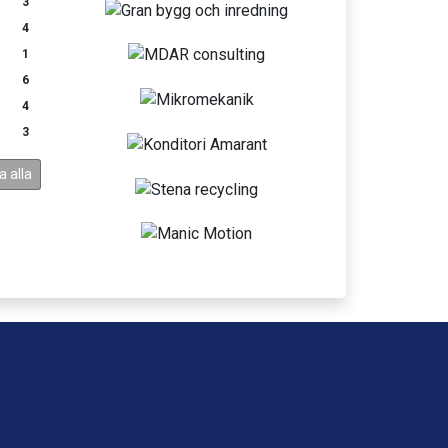
3
4
1
6
4
3
a alla