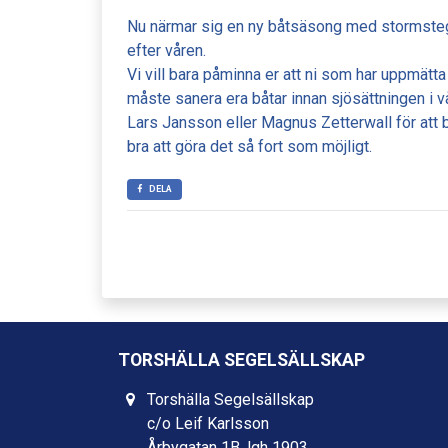
Nu närmar sig en ny båtsäsong med stormsteg. J
efter våren.
Vi vill bara påminna er att ni som har uppmätt
måste sanera era båtar innan sjösättningen i vå
Lars Jansson eller Magnus Zetterwall för att 
bra att göra det så fort som möjligt.
DELA
TORSHÄLLA SEGELSÄLLSKAP
Torshälla Segelsällskap
c/o Leif Karlsson
Årbygatan 1B, lgh 1903