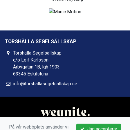
TORSHÄLLA SEGELSÄLLSKAP
Torshälla Segelsällskap
c/o Leif Karlsson
Årbygatan 1B, lgh 1903
63345 Eskilstuna
info@torshallasegelsallskap.se
På vår webbplats använder vi
Jag accepterar