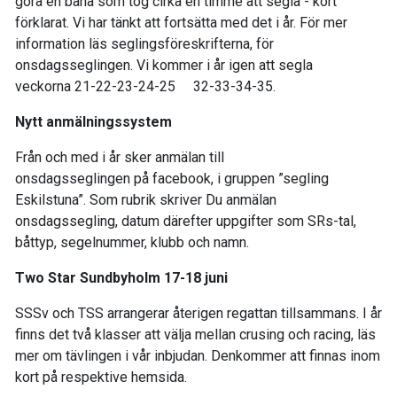
göra en bana som tog cirka en timme att segla - kort
förklarat. Vi har tänkt att fortsätta med det i år. För mer
information läs seglingsföreskrifterna, för
onsdagsseglingen. Vi kommer i år igen att segla
veckorna 21-22-23-24-25 32-33-34-35.
Nytt anmälningssystem
Från och med i år sker anmälan till
onsdagsseglingen på facebook, i gruppen ”segling
Eskilstuna”. Som rubrik skriver Du anmälan
onsdagssegling, datum därefter uppgifter som SRs-tal,
båttyp, segelnummer, klubb och namn.
Two Star Sundbyholm 17-18 juni
SSSv och TSS arrangerar återigen regattan tillsammans. I år
finns det två klasser att välja mellan crusing och racing, läs
mer om tävlingen i vår inbjudan. Denkommer att finnas inom
kort på respektive hemsida.